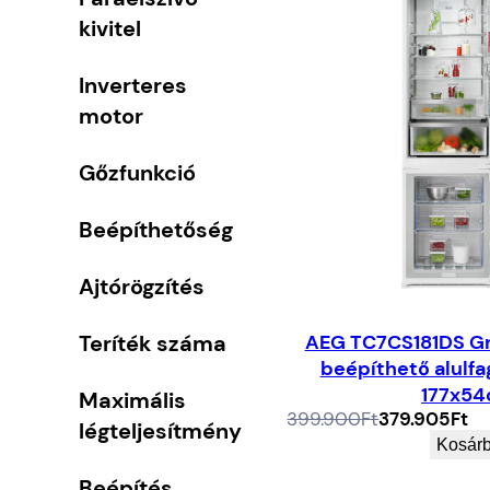
kivitel
Inverteres
motor
Gőzfunkció
Beépíthetőség
Ajtórögzítés
Teríték száma
AEG TC7CS181DS G
beépíthető alulfa
177x5
Maximális
Az
A
399.900
Ft
379.905
Ft
légteljesítmény
eredeti
jelenlegi
Kosár
ár:
ár:
399.900Ft.
379.905Ft.
Beépítés