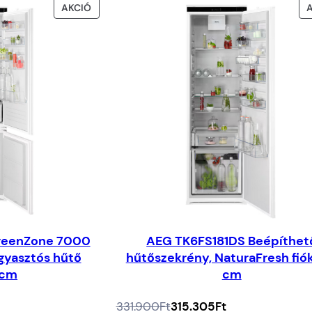
AKCIÓS
AKCIÓ
TERMÉK
reenZone 7000
AEG TK6FS181DS Beépíthet
gyasztós hűtő
hűtőszekrény, NaturaFresh fiók
4cm
cm
Az
A
331.900
Ft
315.305
Ft