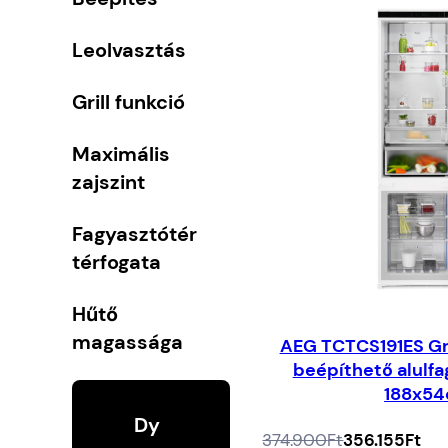
Leolvasztás
Grill funkció
Maximális
zajszint
Fagyasztótér
térfogata
Hűtő
magassága
AEG TCTCS191ES G
beépíthető alulfa
188x5
Dy
Az
A
374.900
Ft
356.155
Ft