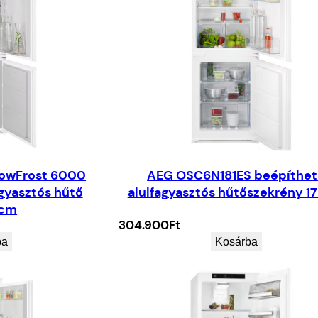
LowFrost 6000
AEG OSC6N181ES beépíthe
gyasztós hűtő
alulfagyasztós hűtőszekrény 
4cm
304.900
Ft
ba
Kosárba