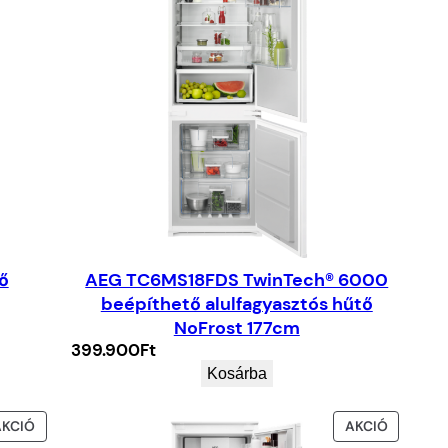
ő
AEG TC6MS18FDS TwinTech® 6000
beépíthető alulfagyasztós hűtő
NoFrost 177cm
399.900
Ft
Kosárba
AKCIÓS
AKCIÓS
AKCIÓ
AKCIÓ
TERMÉK
TERMÉK