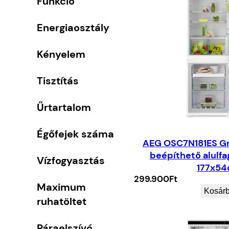
Funkció
Energiaosztály
Kényelem
Tisztítás
Űrtartalom
Égőfejek száma
AEG OSC7N181ES G
beépíthető alulfa
Vízfogyasztás
177x5
299.900
Ft
Maximum
Kosár
ruhatöltet
Páraelszívó