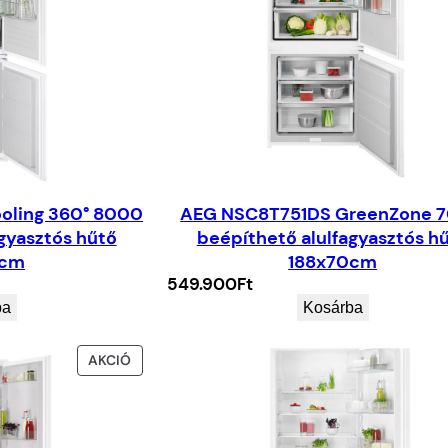
oling 360° 8000
AEG NSC8T751DS GreenZone 
gyasztós hűtő
beépíthető alulfagyasztós h
4cm
188x70cm
549.900
Ft
ba
Kosárba
AKCIÓS
AKCIÓ
TERMÉK