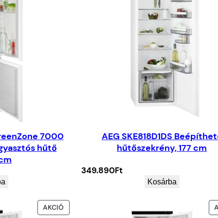
reenZone 7000
AEG SKE818D1DS Beépíthet
gyasztós hűtő
hűtőszekrény, 177 cm
4cm
349.890
Ft
ba
Kosárba
AKCIÓS
AKCIÓ
TERMÉK