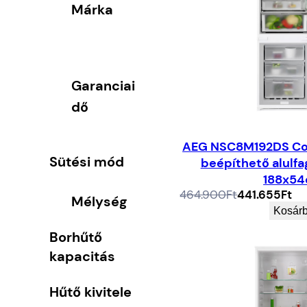
Márka
Garanciai
dő
AEG NSC8M192DS Co
Sütési mód
beépíthető alulfa
188x5
Az
A
464.900
Ft
441.655
Ft
Mélység
eredeti
jelenlegi
Kosár
ár:
ár:
464.900Ft.
441.655Ft.
Borhűtő
kapacitás
Hűtő kivitele