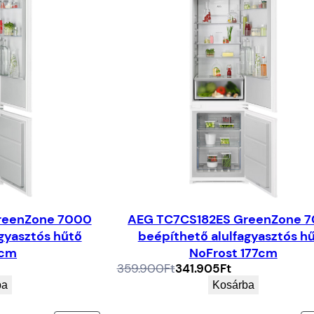
reenZone 7000
AEG TC7CS182ES GreenZone 
gyasztós hűtő
beépíthető alulfagyasztós h
4cm
NoFrost 177cm
Az
A
359.900
Ft
341.905
Ft
eredeti
jelenlegi
ba
Kosárba
ár:
ár:
359.900Ft.
341.905Ft.