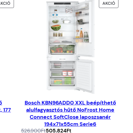
AKCIÓS
AKCIÓS
AKCIÓ
AKCIÓ
TERMÉK
TERMÉK
ő
Bosch KBN96ADD0 XXL beépíthető
, 177
alulfagyasztós hűtő NoFrost Home
Connect SoftClose laposzsanér
194x71x55cm Serie6
Az
A
526.900
Ft
505.824
Ft