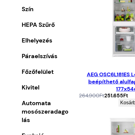
Szín
HEPA Szűrő
Elhelyezés
Páraelszívás
Főzőfelület
AEG OSC6L181ES 
beépíthető alulfa
Kivitel
177x5
Az
A
264.900
Ft
251.655
Ft
eredeti
jelenlegi
Automata
Kosár
ár:
ár:
mosószeradago
264.900Ft.
251.655Ft.
lás