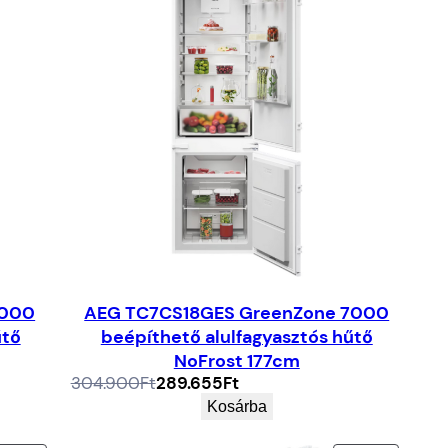
7000
AEG TC7CS18GES GreenZone 7000
űtő
beépíthető alulfagyasztós hűtő
NoFrost 177cm
Az
A
304.900
Ft
289.655
Ft
eredeti
jelenlegi
Kosárba
ár:
ár:
304.900Ft.
289.655Ft.