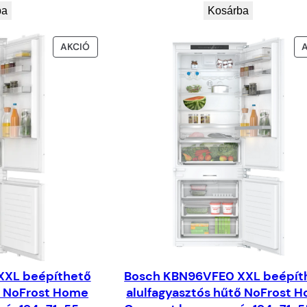
eredeti
jelenlegi
ba
Kosárba
ár:
ár:
331.900Ft.
315.305Ft.
AKCIÓS
AKCIÓ
TERMÉK
XXL beépíthető
Bosch KBN96VFE0 XXL beépít
ő NoFrost Home
alulfagyasztós hűtő NoFrost 