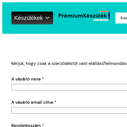
Keres
Készülékek
Kérjük, hogy csak a szerződéstől való elállási/felmondás
A vásárló neve
*
A vásárló email címe
*
Rendelésszám
*