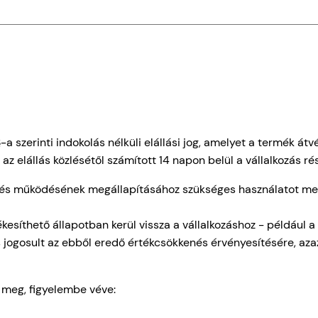
§-a szerinti indokolás nélküli elállási jog, amelyet a termék át
z elállás közlésétől számított 14 napon belül a vállalkozás ré
ak és működésének megállapításához szükséges használatot me
síthető állapotban kerül vissza a vállalkozáshoz - például a t
ás jogosult az ebből eredő értékcsökkenés érvényesítésére, az
a meg, figyelembe véve: