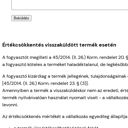
Beküldés
Értékcsökkentés visszaküldött termék esetén
A fogyasztót megilleti a 45/2014. (II. 26.) Korm. rendelet 20. 
a fogyasztó köteles a terméket haladéktalanul, de legkésőbb a
A fogyasztó kizárólag a termék jellegének, tulajdonságain
[45/2014. (II. 26.) Korm. rendelet 23. § (3)].
Amennyiben a termék a visszaküldéskor nem az eredeti, értéke
termék nyilvánvalóan használat nyomait viseli - a vállalkoz
levonni.
Az értékcsökkenés mértékét a vállalkozás egyedileg állapítj