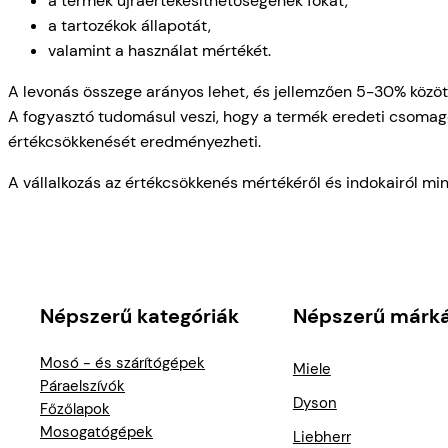
a termék újraértékesíthetőségének fokát,
a tartozékok állapotát,
valamint a használat mértékét.
A levonás összege arányos lehet, és jellemzően 5-30% között
A fogyasztó tudomásul veszi, hogy a termék eredeti csomago
értékcsökkenését eredményezheti.
A vállalkozás az értékcsökkenés mértékéről és indokairól mi
Népszerű kategóriák
Népszerű márk
Mosó - és szárítógépek
Miele
Páraelszívók
Dyson
Főzőlapok
Mosogatógépek
Liebherr