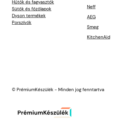
Hűtők és fagyasztók
Neff
Sütők és főzőlapok
Dyson termékek
AEG
Porszívók
Smeg
KitchenAid
© PrémiumKészülék - Minden jog fenntartva