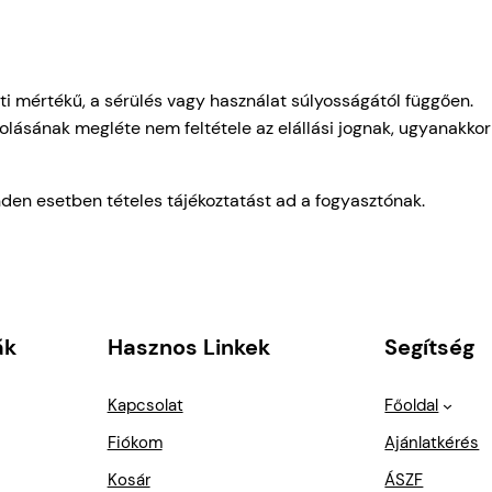
i mértékű, a sérülés vagy használat súlyosságától függően.
lásának megléte nem feltétele az elállási jognak, ugyanakko
nden esetben tételes tájékoztatást ad a fogyasztónak.
ák
Hasznos Linkek
Segítség
Kapcsolat
Főoldal
Fiókom
Ajánlatkérés
Kosár
ÁSZF