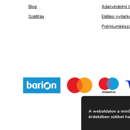
Blog
Adatvédelmi t
Szállítás
Elállási nyilat
Prémiumkészül
A weboldalon a minő
érdekében sütiket h