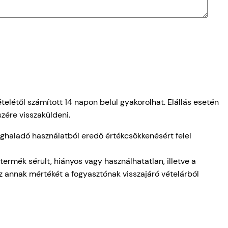
vételétől számított 14 napon belül gyakorolhat. Elállás esetén
szére visszaküldeni.
ghaladó használatból eredő értékcsökkenésért felel
ermék sérült, hiányos vagy használhatatlan, illetve a
az annak mértékét a fogyasztónak visszajáró vételárból