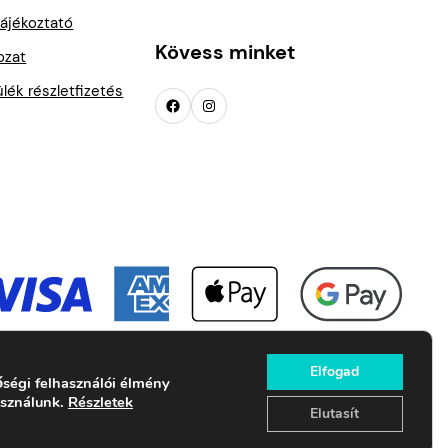
ájékoztató
Kövess minket
kozat
ék részletfizetés
Facebook
Instagram
Elfogad
ségi felhasználói élmény
asználunk.
Részletek
Elutasít