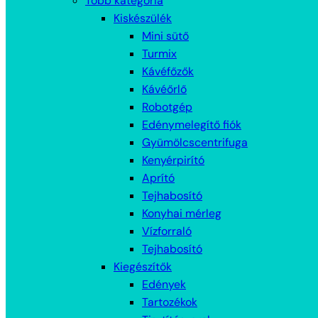
Több kategória
Kiskészülék
Mini sütő
Turmix
Kávéfőzők
Kávéőrlő
Robotgép
Edénymelegítő fiók
Gyümölcscentrifuga
Kenyérpirító
Aprító
Tejhabosító
Konyhai mérleg
Vízforraló
Tejhabosító
Kiegészítők
Edények
Tartozékok