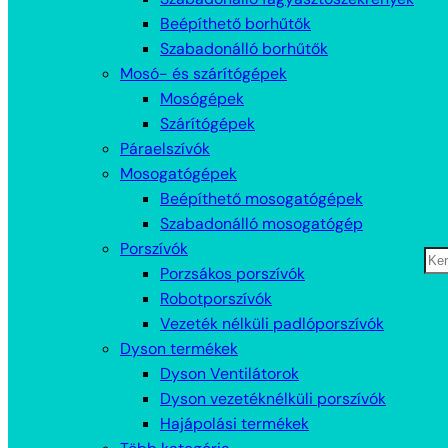
Beépíthető borhűtők
Szabadonálló borhűtők
Mosó- és szárítógépek
Mosógépek
Szárítógépek
Páraelszívók
Mosogatógépek
Beépíthető mosogatógépek
Szabadonálló mosogatógép
Porszívók
Ke
Porzsákos porszívók
Robotporszívók
Vezeték nélküli padlóporszívók
Dyson termékek
Dyson Ventilátorok
Dyson vezetéknélküli porszívók
Hajápolási termékek