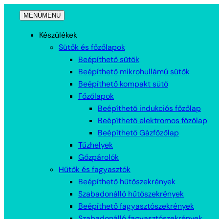
Ugrás
MENÜ
MENÜ
a
tartalomhoz
Készülékek
Sütők és főzőlapok
Beépíthető sütők
Beépíthető mikrohullámú sütők
Beépíthető kompakt sütő
Főzőlapok
Beépíthető indukciós főzőlap
Beépíthető elektromos főzőlap
Beépíthető Gázfőzőlap
Tűzhelyek
Gőzpárolók
Hűtők és fagyasztók
Beépíthető hűtőszekrények
Szabadonálló hűtőszekrények
Beépíthető fagyasztószekrények
Szabadonálló fagyasztószekrények