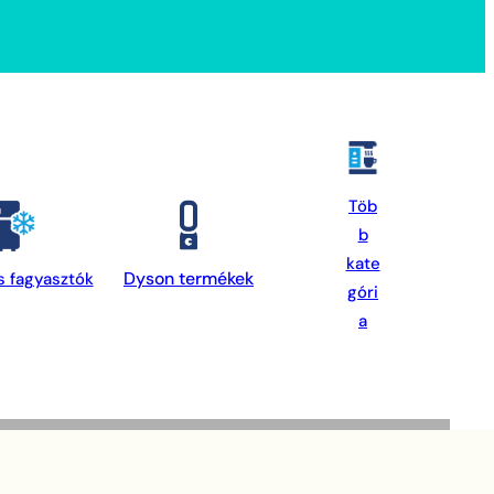
Töb
b
kate
Dyson termékek
s fagyasztók
góri
a