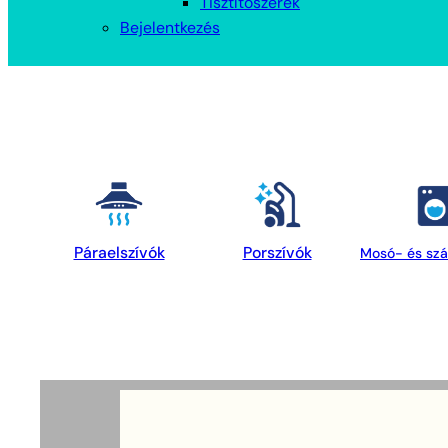
Tisztítószerek
Bejelentkezés
Porszívók
Páraelszívók
Mosó- és szá