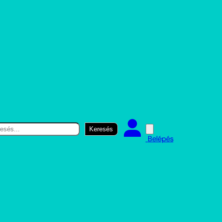
resés
Keresés
Belépés