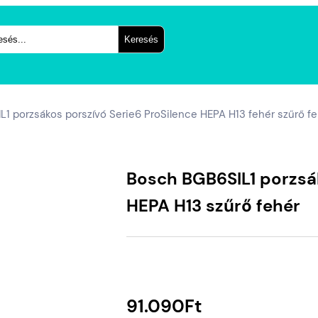
és
Keresés
1 porzsákos porszívó Serie6 ProSilence HEPA H13 fehér szűrő f
Bosch BGB6SIL1 porzsák
HEPA H13 szűrő fehér
91.090
Ft