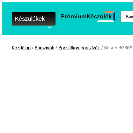
Keres
Készülékek
Kezdőlap
/
Porszívók
/
Porzsákos porszívók
/ Bosch BGB6SIL