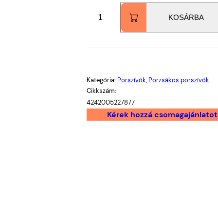
Bosch
KOSÁRBA
BGB6SIL1
porzsákos
porszívó
Serie6
ProSilence
HEPA
Kategória:
Porszívók
, 
Porzsákos porszívók
Cikkszám:
H13
4242005227877
szűrő
Kérek hozzá csomagajánlatot
fehér
mennyiség