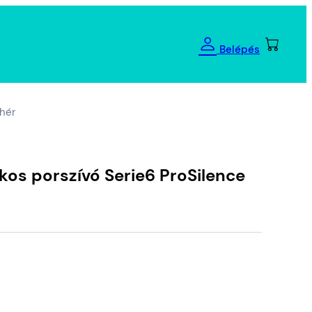
Belépés
ehér
os porszívó Serie6 ProSilence