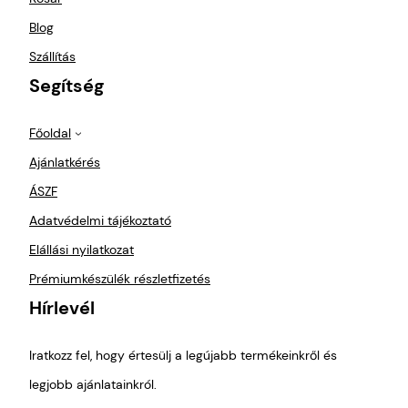
Legköz
elebb 
Blog
is 
Szállítás
innen 
Segítség
rendel
ek 🙂
Főoldal
Köszö
nök 
Ajánlatkérés
minde
ÁSZF
nt !
Adatvédelmi tájékoztató
Elállási nyilatkozat
Prémiumkészülék részletfizetés
Hírlevél
Iratkozz fel, hogy értesülj a legújabb termékeinkről és
legjobb ajánlatainkról.