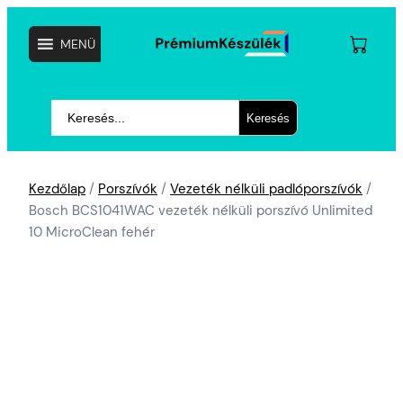
MENÜ
Keresés
Keresés
Kezdőlap
/
Porszívók
/
Vezeték nélküli padlóporszívók
/
Bosch BCS1041WAC vezeték nélküli porszívó Unlimited
10 MicroClean fehér