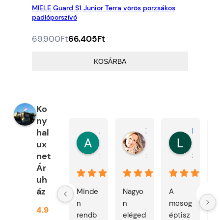
MIELE Guard S1 Junior Terra vörös porzsákos
padlóporszívó
Az
A
69.900
Ft
66.405
Ft
eredeti
jelenlegi
ár:
ár:
KOSÁRBA
69.900Ft.
66.405Ft.
Ko
ny
Attila Bors
Zsanett Zaka
László Papp
hal
ux
net
2 nap telt el
2 nap telt el
3 nap telt
Ár
uh
áz
Minde
Nagyo
A 
n 
n 
mosog
4.9
rendb
eléged
éptisz