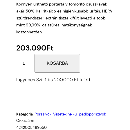
Könnyen üríthető portartály tömörítő csúszkával:
akár 50%-kal ritkább és higiénikusabb ürítés. HEPA
szűrőrendszer : extrán tiszta kifújt levegő a több
mint 99,99%-os szűrési hatékonyságnak
köszönhetően.
203.090
Ft
Bosch
KOSÁRBA
BCS1041WAC
vezeték
Ingyenes Szállítás 200.000 Ft felett
nélküli
porszívó
Unlimited
10
MicroClean
Kategória:
Porszívók
, 
Vezeték nélküli padlóporszívók
fehér
Cikkszám:
mennyiség
4242005469550