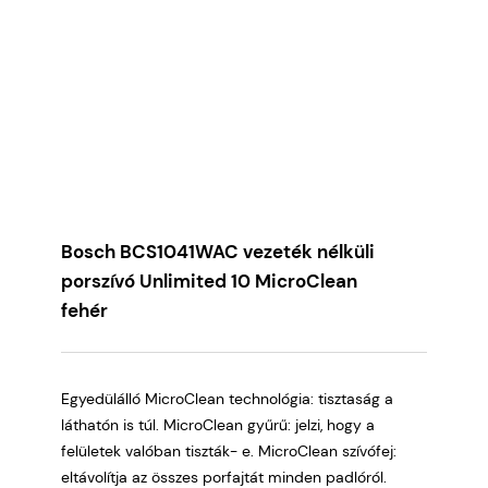
Bosch BCS1041WAC vezeték nélküli
porszívó Unlimited 10 MicroClean
fehér
Egyedülálló MicroClean technológia: tisztaság a
láthatón is túl. MicroClean gyűrű: jelzi, hogy a
felületek valóban tiszták- e. MicroClean szívófej:
eltávolítja az összes porfajtát minden padlóról.