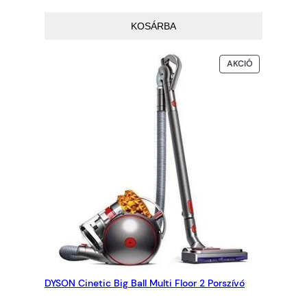
eredeti
jelenlegi
ár:
ár:
KOSÁRBA
159.900Ft.
142.405Ft.
AKCIÓS
AKCIÓ
TERMÉK
DYSON Cinetic Big Ball Multi Floor 2 Porszívó