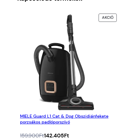
AKCIÓS
AKCIÓ
TERMÉK
MIELE Guard L1 Cat & Dog Obszidiánfekete
porzsákos padlóporszívó
Az
A
159.900
Ft
142.405
Ft