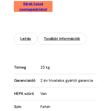
Kérek hozzá
csomagajánlatot
Leírás
További információk
Tömeg
25 kg
Garanciaidő
2 év hivatalos gyártói garancia
HEPA szűrő
Van
Szín
Fehér