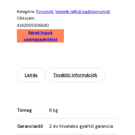
mennyiség
Kategória:
Porszívók
, 
Vezeték nélküli padlóporszívók
Cikkszám:
4242005306640
Kérek hozzá
csomagajánlatot
Leírás
További információk
Tömeg
6 kg
Garanciaidő
2 év hivatalos gyártói garancia