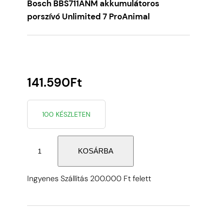
Bosch BBS711ANM akkumulátoros
porszívó Unlimited 7 ProAnimal
141.590
Ft
100 KÉSZLETEN
Bosch
KOSÁRBA
BBS711ANM
akkumulátoros
Ingyenes Szállítás 200.000 Ft felett
porszívó
Unlimited
7
ProAnimal