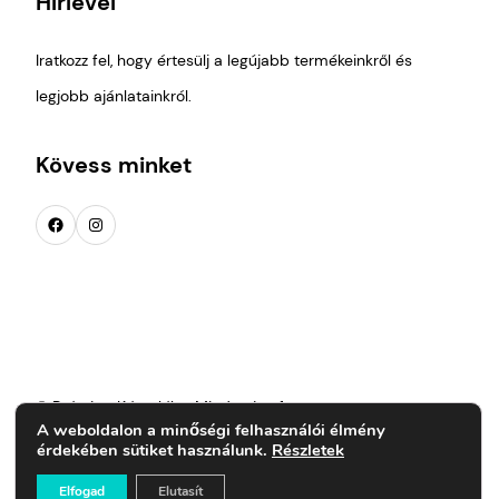
Hírlevél
Iratkozz fel, hogy értesülj a legújabb termékeinkről és
legjobb ajánlatainkról.
Kövess minket
Facebook
Instagram
© PrémiumKészülék - Minden jog fenntartva
A weboldalon a minőségi felhasználói élmény
érdekében sütiket használunk.
Részletek
Elfogad
Elutasít