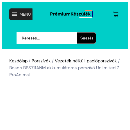
MENÜ
Keresés
Keresés
Kezdőlap
/
Porszívók
/
Vezeték nélküli padlóporszívók
/
Bosch BBS711ANM akkumulátoros porszívó Unlimited 7
ProAnimal