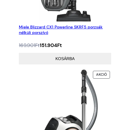
Miele Blizzard CX1 Powerline SKRF5 porzsák
nélküli porszívó
Az
A
169.901
Ft
151.904
Ft
eredeti
jelenlegi
ár:
ár:
KOSÁRBA
169.901Ft.
151.904Ft.
AKCIÓS
AKCIÓ
TERMÉK