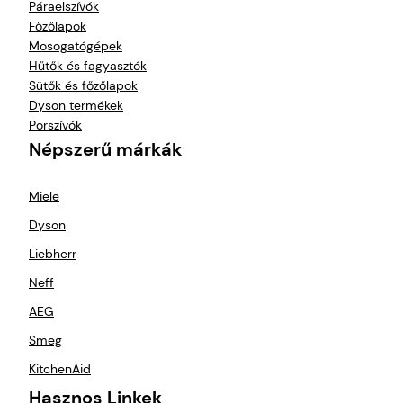
Páraelszívók
hol 
Főzőlapok
tart a 
Mosogatógépek
folyam
Hűtők és fagyasztók
at.
Sütők és főzőlapok
Kiszállí
Dyson termékek
tás is 
Porszívók
precíz 
Népszerű márkák
volt , 
készsé
Miele
gesen 
Dyson
ügyes
en 
Liebherr
helyér
Neff
e 
AEG
tették 
a 
Smeg
hűtőt 
KitchenAid
amit 
Hasznos Linkek
rendel