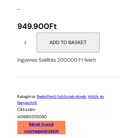
–
949.900
Ft
Liebherr
ADD TO BASKET
ICBbi
5152
Ingyenes Szállítás 200.000 Ft felett
Prime
BioFresh
beépíthető
alulfagyasztós
hűtő
Kategória:
Beépíthető hűtőszekrények
, 
Hűtők és
SmartFrost
fagyasztók
178cm
Cikkszám:
quantity
4016803115090
Kérek hozzá
csomagajánlatot