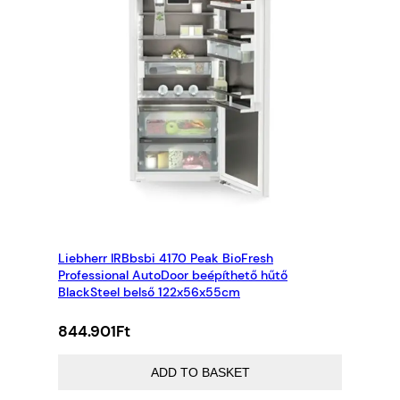
Liebherr IRBbsbi 4170 Peak BioFresh
Professional AutoDoor beépíthető hűtő
BlackSteel belső 122x56x55cm
844.901
Ft
ADD TO BASKET