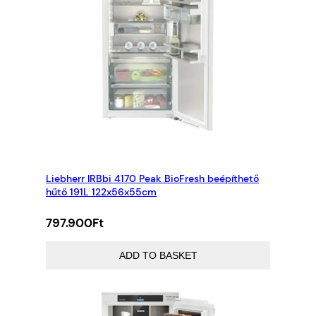
Liebherr IRBbi 4170 Peak BioFresh beépíthető
hűtő 191L 122x56x55cm
797.900
Ft
ADD TO BASKET