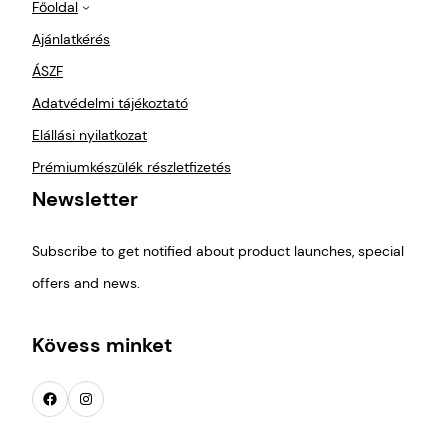
Főoldal
Köszö
nök 
Ajánlatkérés
minde
ÁSZF
nt !
Adatvédelmi tájékoztató
Elállási nyilatkozat
Prémiumkészülék részletfizetés
Newsletter
Subscribe to get notified about product launches, special
offers and news.
Kövess minket
Facebook
Instagram