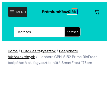
MENU
Keresés
Search
Home
/
Hűtők és fagyasztók
/
Beépíthető
hűtőszekrények
/ Liebherr ICBbi 5152 Prime BioFresh
beépíthető alulfagyasztós hűtő SmartFrost 178cm