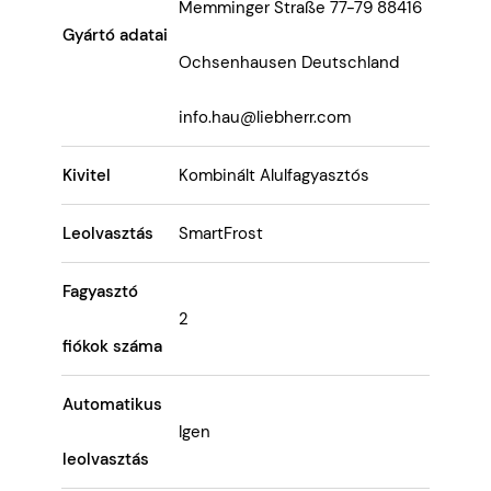
Memminger Straße 77-79 88416
Gyártó adatai
Ochsenhausen Deutschland
info.hau@liebherr.com
Kivitel
Kombinált Alulfagyasztós
Leolvasztás
SmartFrost
Fagyasztó
2
fiókok száma
Automatikus
Igen
leolvasztás